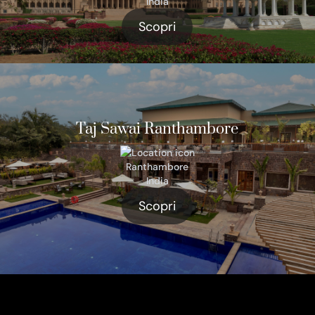
India
Scopri
Taj Sawai Ranthambore
Ranthambore
India
Scopri