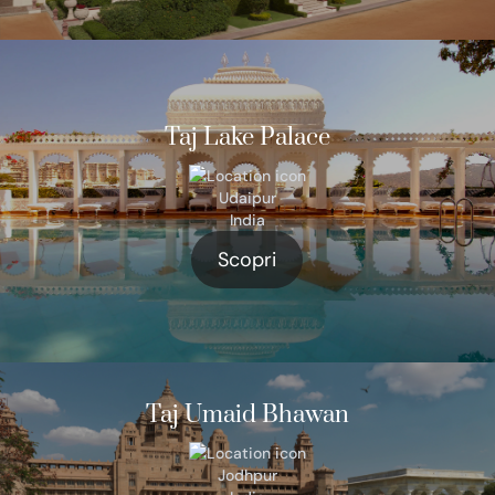
Taj Lake Palace
Udaipur
India
Scopri
Taj Umaid Bhawan
Jodhpur