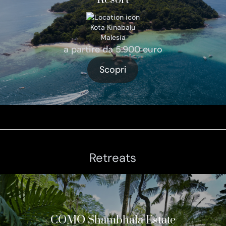
Kota Kinabalu
Malesia
a partire da 5.900 euro
Scopri
Retreats
COMO Shambhala Estate