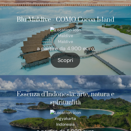
Blu Maldive - COMO Cocoa Island
Maldive
Maldive
a partire da 4.900 euro
Scopri
Essenza d’Indonesia: arte, natura e
spiritualità
Yogyakarta
Indonesia