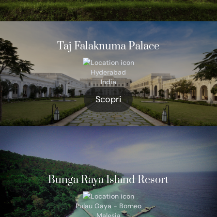
Taj Falaknuma Palace
Hyderabad
India
Scopri
Bunga Raya Island Resort
Pulau Gaya - Borneo
Malesia