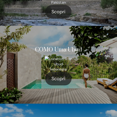
Pakistan
Scopri
COMO Uma Ubud
Ubud
Indonesia
Scopri