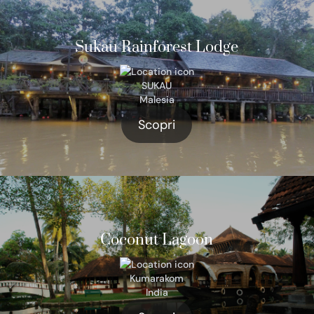
Sukau Rainforest Lodge
SUKAU
Malesia
Scopri
Coconut Lagoon
Kumarakom
India