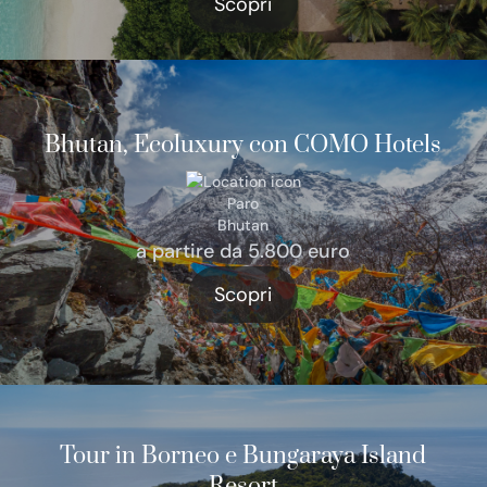
Scopri
Bhutan, Ecoluxury con COMO Hotels
Paro
Bhutan
a partire da 5.800 euro
Scopri
Tour in Borneo e Bungaraya Island
Resort