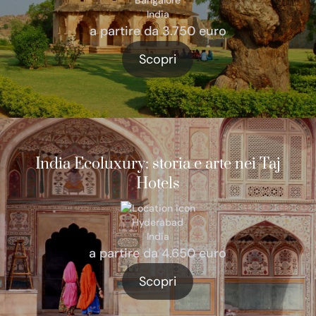
Bangalore
India
a partire da 3.750 euro
Scopri
India Ecoluxury: storia e arte nei Taj
Hotels
Hyderabad
India
a partire da 4.650 euro
Scopri