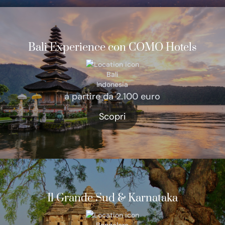
Bali Experience con COMO Hotels
Bali
Indonesia
a partire da 2.100 euro
Scopri
Il Grande Sud & Karnataka