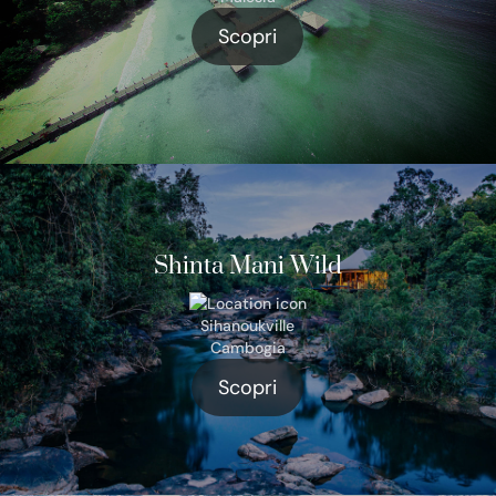
Scopri
Shinta Mani Wild
Sihanoukville
Cambogia
Scopri