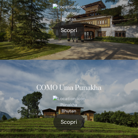
Paro
Bhutan
Scopri
COMO Uma Punakha
Punakha
Bhutan
Scopri