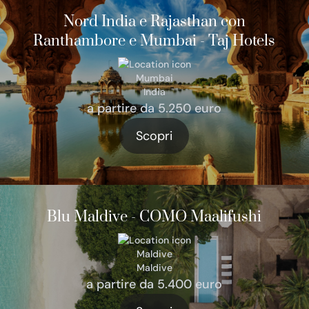
Nord India e Rajasthan con
Ranthambore e Mumbai - Taj Hotels
Mumbai
India
a partire da 5.250 euro
Scopri
Blu Maldive - COMO Maalifushi
Maldive
Maldive
a partire da 5.400 euro