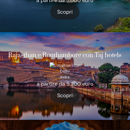
a partire da 5.000 euro
Scopri
Rajasthan e Ranthambore con Taj hotels
Delhi
India
a partire da 5.200 euro
Scopri