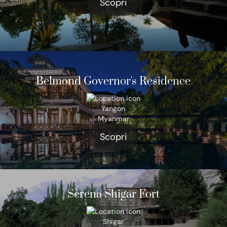
Scopri
Belmond Governor's Residence
Yangon
Myanmar
Scopri
Serena Shigar Fort
Shigar