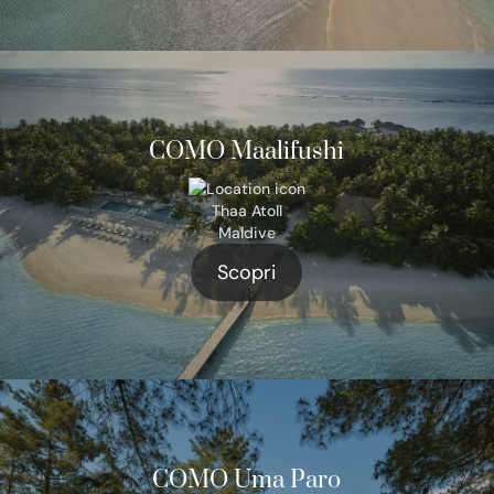
COMO Maalifushi
Thaa Atoll
Maldive
Scopri
COMO Uma Paro