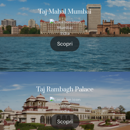
Taj Mahal Mumbai
Mumbai
India
Scopri
Taj Rambagh Palace
Jaipur
India
Scopri