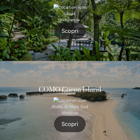
Ubud
Indonesia
Scopri
COMO Cocoa Island
Atollo di Malè Sud
Maldive
Scopri