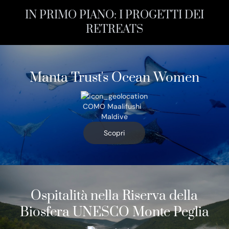
IN PRIMO PIANO: I PROGETTI DEI
RETREATS
Manta Trust's Ocean Women
COMO Maalifushi
Maldive
Scopri
Ospitalità nella Riserva della
Biosfera UNESCO Monte Peglia