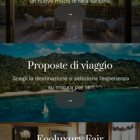
un nuovo modo di fare turismo
→
Proposte di viaggio
Scegli la destinazione o seleziona l'esperienza
su misura per te.
→
Ecoluxury Fair