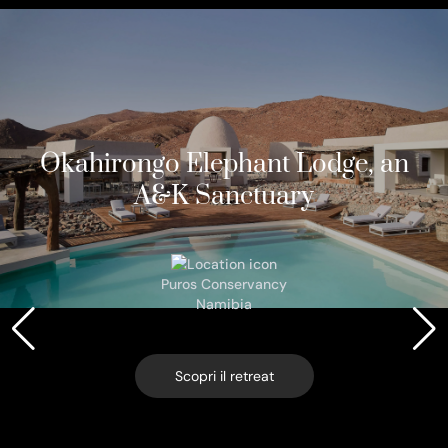
Okahirongo Elephant Lodge, an
A&K Sanctuary
Puros Conservancy
Namibia
Scopri il retreat