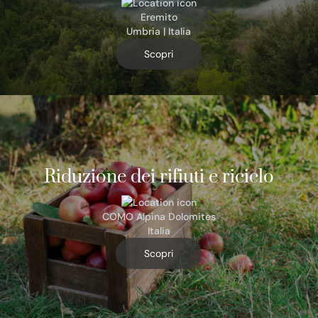
Eremito
Umbria | Italia
Scopri
Riduzione dei rifiuti e riciclo
COMO Alpina Dolomites
Italia
Scopri