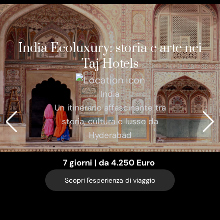
India Ecoluxury: storia e arte nei
Taj Hotels
India
Un itinerario affascinante tra
storia, cultura e lusso da
Hyderabad
7 giorni | da 4.250 Euro
Scopri l'esperienza di viaggio