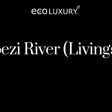
Logo
zi River (Living