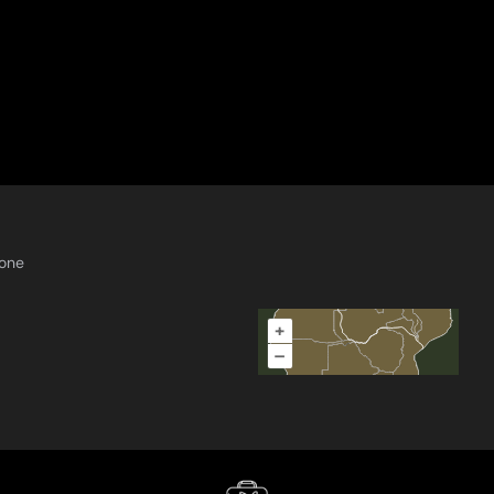
one
+
–