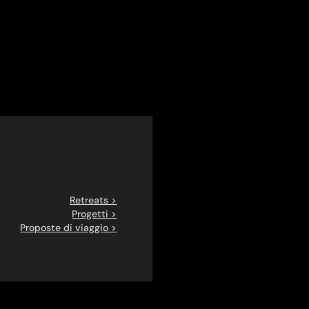
Retreats >
Progetti >
Proposte di viaggio >