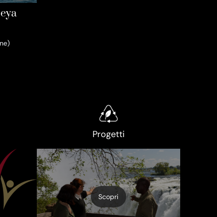
Leya
ne)
Progetti
Scopri