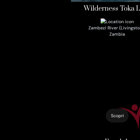
Wilderness Toka 
Zambezi River (Livingsto
Zambia
Scopri