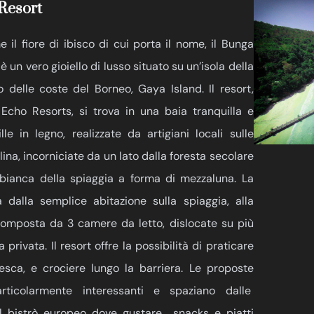
Resort
il fiore di ibisco di cui porta il nome, il Bunga
 un vero gioiello di lusso situato su un’isola della
go delle coste del Borneo, Gaya Island. Il resort,
cho Resorts, si trova in una baia tranquilla e
e in legno, realizzate da artigiani locali sulle
lina, incorniciate da un lato dalla foresta secolare
a bianca della spiaggia a forma di mezzaluna. La
ia dalla semplice abitazione sulla spiaggia, alla
 composta da 3 camere da letto, dislocate su più
privata. Il resort offre la possibilità di praticare
pesca, e crociere lungo la barriera. Le proposte
rticolarmente interessanti e spaziano dalle
 al bistrò europeo dove gustare snacks e piatti