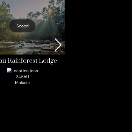
Partecipazione de
Comunità Loca
Scopri
SUKAU
Malesia
au Rainforest Lodge
SUKAU
Malesia