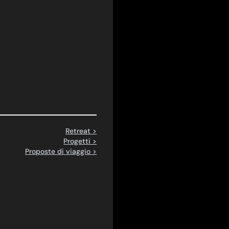
Retreat >
Progetti >
Proposte di viaggio >