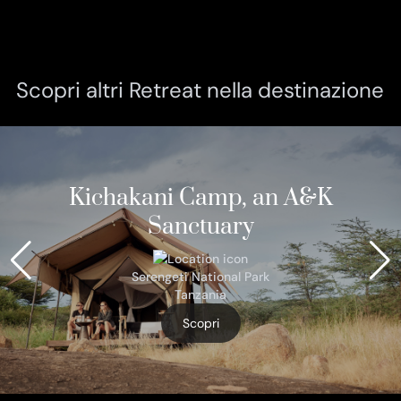
Scopri altri Retreat nella destinazione
Kichakani Camp, an A&K
Sanctuary
Serengeti National Park
Tanzania
Scopri