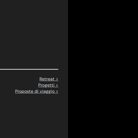
Retreat >
Progetti >
Proposte di viaggio >