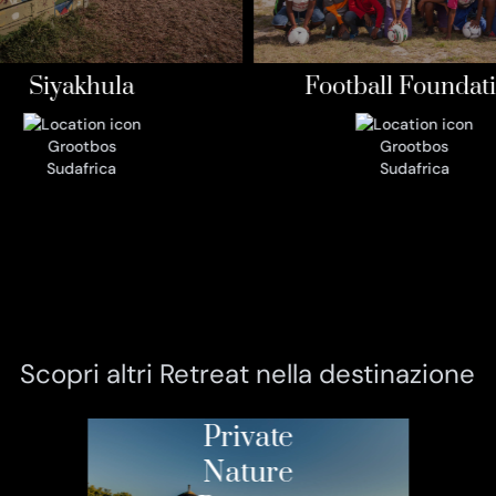
Siyakhula
Football Foundat
Grootbos
Grootbos
Sudafrica
Sudafrica
Scopri altri Retreat nella destinazione
Grootbos
Private
Nature