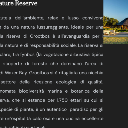
ature Reserve
tela dell’ambiente, relax e lusso convivono
 da una natura lussureggiante, ideale per una
 la riserva di Grootbos è all’avanguardia per i
la natura e di responsabilità sociale. La riserva si
olare, tra fynbos (la vegetazione arbustiva tipica
e ricoperte di foreste che dominano l’area di
di Waker Bay. Grootbos si è ritagliata una nicchia
ettore della ricezione ecologica di qualità,
rinomata biodiversità marina e botanica della
erva, che si estende per 1.750 ettari su cui si
specie di piante, è un autentico paradiso per gli
re un’ospitalità calorosa e una cucina eccellente
di raffinati vini locali.