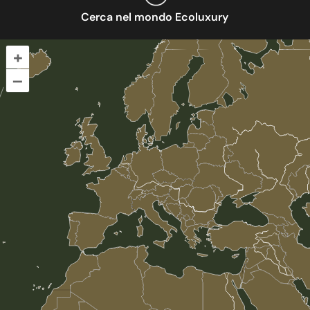
Cerca nel mondo Ecoluxury
+
–