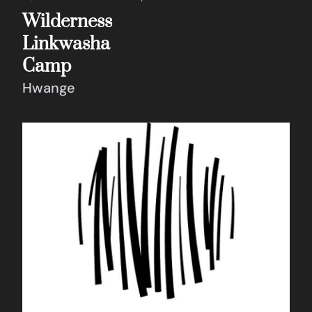
Wilderness
Linkwasha
Camp
Hwange