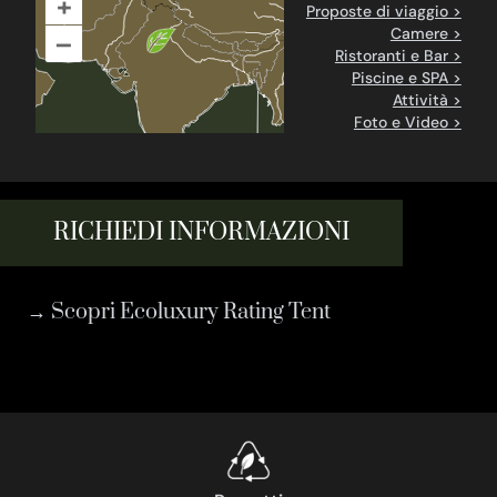
+
Proposte di viaggio >
Camere >
–
Ristoranti e Bar >
Piscine e SPA >
Attività >
Foto e Video >
RICHIEDI INFORMAZIONI
→ Scopri Ecoluxury Rating Tent