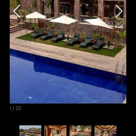
1
/
23