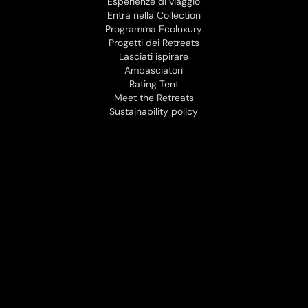
Esperienze di viaggio
Entra nella Collection
Programma Ecoluxury
Progetti dei Retreats
Lasciati ispirare
Ambasciatori
Rating Tent
Meet the Retreats
Sustainability policy
Partner
Travelife
Viaggi dell'Elefante
Bologna Travel
ECOLUXURY TRAVEL s.r.l. © | P.Iva 11059891009