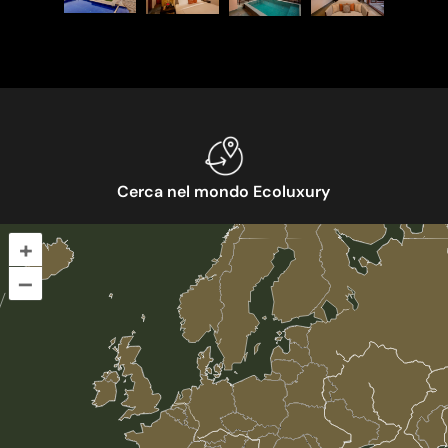
Cerca nel mondo Ecoluxury
+
–