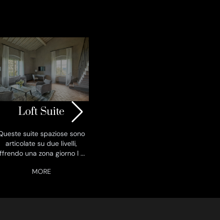
Heritage Suite
CO
Al primo piano dell’edificio
principale, in queste
Qu
eccezionali suite si respir
...
rappr
ter
Loft Suite
c
Queste suite spaziose sono
articolate su due livelli,
ffrendo una zona giorno l
...