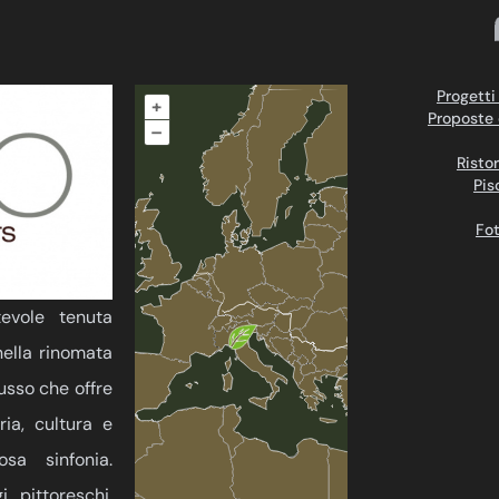
Progetti
+
Proposte 
–
Ristor
Pis
Fot
evole tenuta
nella rinomata
lusso che offre
ria, cultura e
sa sinfonia.
 pittoreschi,