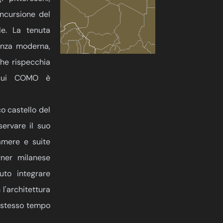
ncursione del
e. La tenuta
ganza moderna,
che rispecchia
r cui COMO è
o castello del
servare il suo
camere e suite
gner milanese
to integrare
l'architettura
 stesso tempo