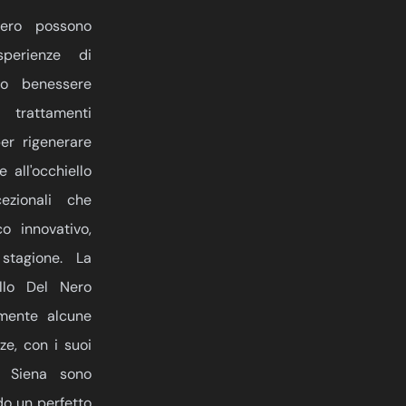
ero possono
perienze di
ro benessere
rattamenti
per rigenerare
 all'occhiello
ezionali che
o innovativo,
 stagione. La
llo Del Nero
lmente alcune
nze, con i suoi
e Siena sono
do un perfetto