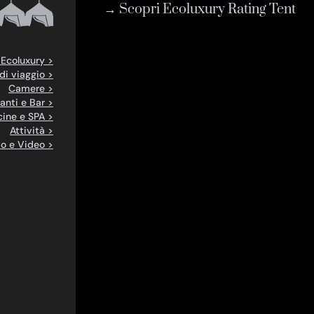
→ Scopri Ecoluxury Rating Tent
 Ecoluxury >
di viaggio >
Camere >
anti e Bar >
cine e SPA >
Attività >
o e Video >