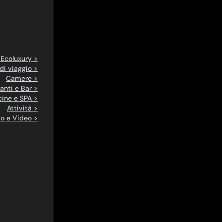
 Ecoluxury >
di viaggio >
Camere >
anti e Bar >
cine e SPA >
Attività >
o e Video >