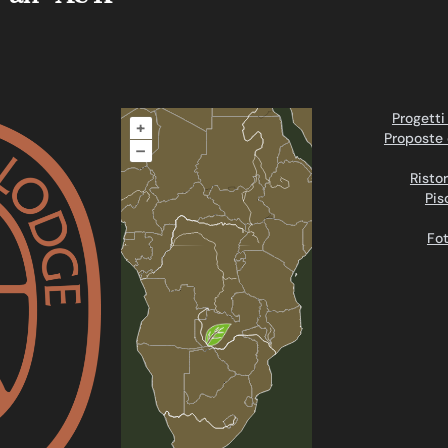
Progetti
+
Proposte 
–
Ristor
Pis
Fot