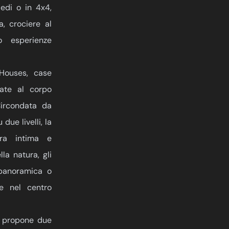
edi o in 4x4,
a, crociere al
o esperienze
 Houses, case
gate al corpo
Circondata da
due livelli, la
era intima e
la natura, gli
 panoramica o
e nel centro
e propone due