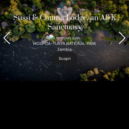
Sussi & Chuma Lodge, an A&K
Sanctuary
MOSI-OA-TUNYA NATIONAL PARK
Zambia
Scopri