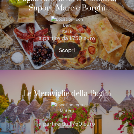
Sapori, Mare e Borghi
Bari
Italia
a partire da 1.750 euro
Scopri
Le Meraviglie della Puglia
Matera
Italia
a partire da 1.750 euro