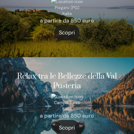
Piegaro (PG)
Italia
a partire da 850 euro
Scopri
Relax tra le Bellezze della Val
Pusteria
Campo Tures
Italia
a partire da 850 euro
Scopri