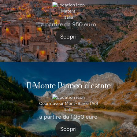
Matera
Italia
a partire da 950 euro
Scopri
Il Monte Bianco d’estate
Courmayeur Mont-Blanc (Ao)
Italia
a partire da 1.050 euro
Scopri