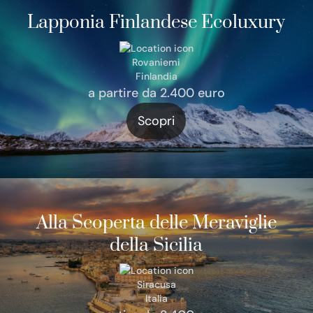
Lapponia Finlandese Ecoluxury
Rovaniemi
Finlandia
a partire da 2.400 euro
Scopri
Alla Scoperta delle Meraviglie
della Sicilia
Siracusa
Italia