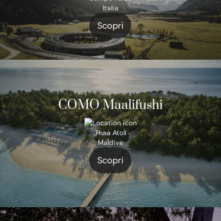
Italia
Scopri
COMO Maalifushi
Thaa Atoll
Maldive
Scopri