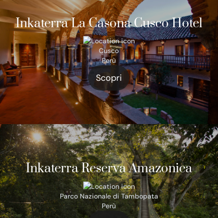
Inkaterra La Casona Cusco Hotel
Cusco
Perù
Scopri
Inkaterra Reserva Amazonica
Parco Nazionale di Tambopata
Perù