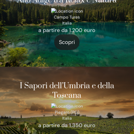
Alto Adige tra Relax e Natura
Campo Tures
Italia
a partire da 1.200 euro
Scopri
I Sapori dell’Umbria e della
Toscana
Piegaro (PG)
Italia
a partire da 1.350 euro