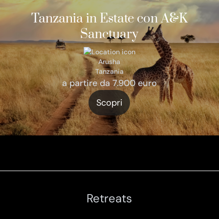
Tanzania in Estate con A&K
Sanctuary
Arusha
Tanzania
a partire da 7.900 euro
Scopri
Retreats