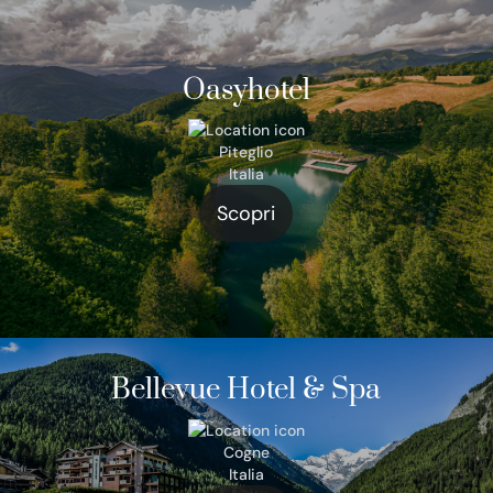
Oasyhotel
Piteglio
Italia
Scopri
Bellevue Hotel & Spa
Cogne
Italia