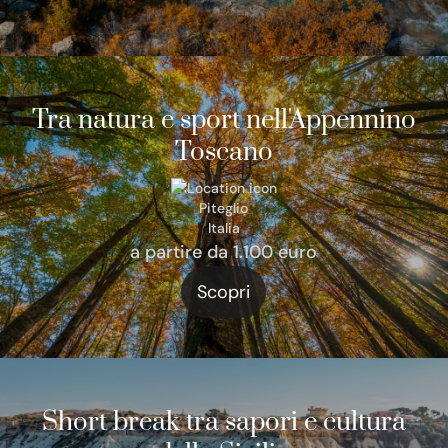
Tra natura e sport nell'Appennino
Toscano
Piteglio
Italia
a partire da 1.100 euro
Scopri
Short break tra sapori e cultura