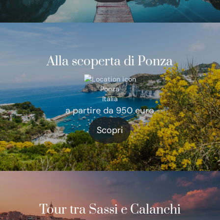
Alla scoperta di Ponza
Ponza
Italia
a partire da 950 euro
Scopri
Tour tra Sassi e Calanchi