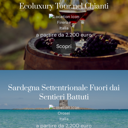
Ecoluxury Tour nel Chianti
Firenze
Italia
a partire da 2.200 euro
Scopri
Sardegna Settentrionale Fuori dai
Sentieri Battuti
Orosei
Italia
a partire da 2.200 euro