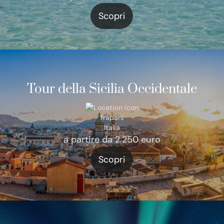
Scopri
Tour della Sicilia Occidentale
Trapani
Italia
a partire da 2.250 euro
Scopri