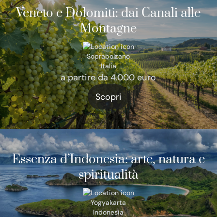
Veneto e Dolomiti: dai Canali alle
Montagne
Soprabolzano
Italia
a partire da 4.000 euro
Scopri
Essenza d’Indonesia: arte, natura e
spiritualità
Yogyakarta
Indonesia