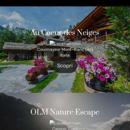
Au Coeur des Neiges
Courmayeur Mont-Blanc (Ao)
Italia
Scopri
OLM Nature Escape
Campo Tures