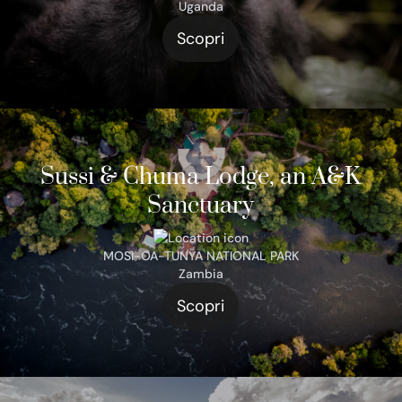
Uganda
Scopri
Sussi & Chuma Lodge, an A&K
Sanctuary
MOSI-OA-TUNYA NATIONAL PARK
Zambia
Scopri