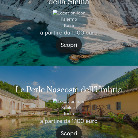
della Sicilia
Palermo
Italia
a partire da 1.100 euro
Scopri
Le Perle Nascoste dell’Umbria
Spoleto
Italia
a partire da 1.100 euro
Scopri