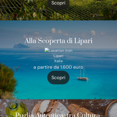
Scopri
Alla Scoperta di Lipari
Lipari
Italia
a partire da 1.600 euro
Scopri
Puglia Autentica: tra Cultura,