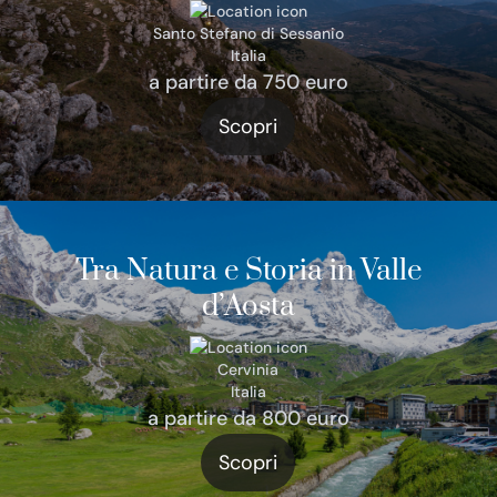
Santo Stefano di Sessanio
Italia
a partire da 750 euro
Scopri
Tra Natura e Storia in Valle
d’Aosta
Cervinia
Italia
a partire da 800 euro
Scopri