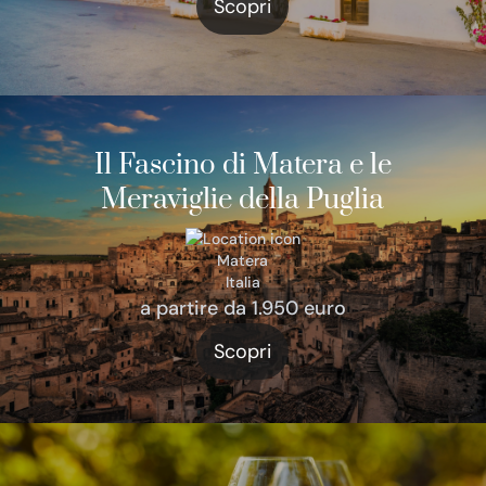
Scopri
Il Fascino di Matera e le
Meraviglie della Puglia
Matera
Italia
a partire da 1.950 euro
Scopri