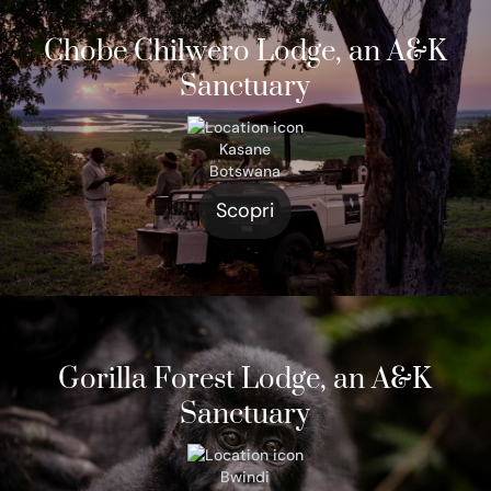
Chobe Chilwero Lodge, an A&K
Sanctuary
Kasane
Botswana
Scopri
Gorilla Forest Lodge, an A&K
Sanctuary
Bwindi