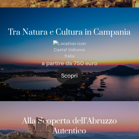
Tra Natura e Cultura in Campania
Castel Volturno
Italia
a partire da 750 euro
Scopri
Alla Scoperta dell’Abruzzo
Autentico